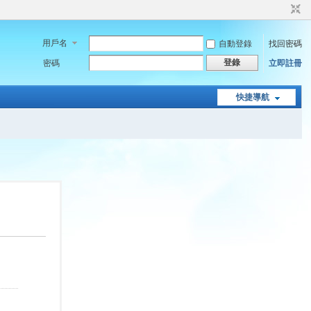
用戶名
自動登錄
找回密碼
登錄
密碼
立即註冊
快捷導航