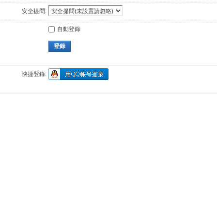
安全提問:
自動登錄
登錄
快捷登錄: