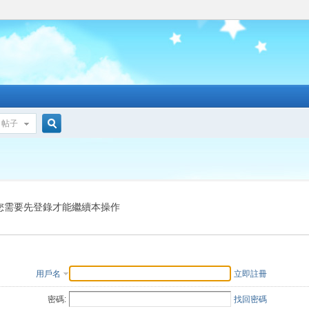
帖子
搜
索
您需要先登錄才能繼續本操作
用戶名
立即註冊
密碼:
找回密碼