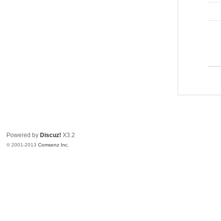
Powered by
Discuz!
X3.2
© 2001-2013
Comsenz Inc.