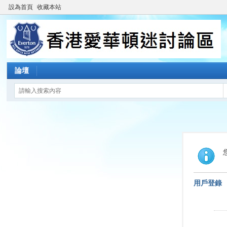
設為首頁
收藏本站
論壇
用戶登錄