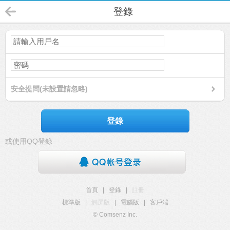
登錄
安全提問(未設置請忽略)
登錄
或使用QQ登錄
首頁
|
登錄
|
註冊
標準版
|
觸屏版
|
電腦版
|
客戶端
© Comsenz Inc.