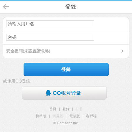
登錄
安全提問(未設置請忽略)
登錄
或使用QQ登錄
首頁
|
登錄
|
註冊
標準版
|
觸屏版
|
電腦版
|
客戶端
© Comsenz Inc.