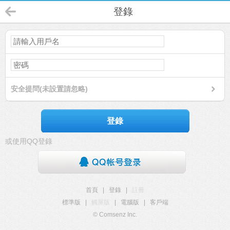
登錄
安全提問(未設置請忽略)
登錄
或使用QQ登錄
首頁
|
登錄
|
註冊
標準版
|
觸屏版
|
電腦版
|
客戶端
© Comsenz Inc.