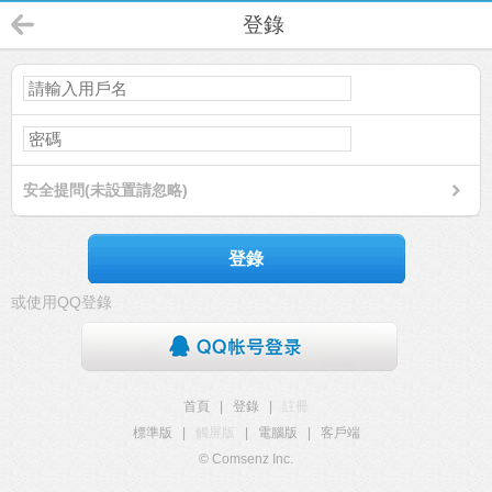
登錄
安全提問(未設置請忽略)
登錄
或使用QQ登錄
首頁
|
登錄
|
註冊
標準版
|
觸屏版
|
電腦版
|
客戶端
© Comsenz Inc.