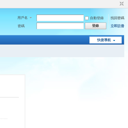
用戶名
自動登錄
找回密碼
登錄
密碼
立即註冊
快捷導航