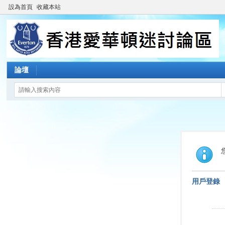
設為首頁
收藏本站
論壇
用戶登錄