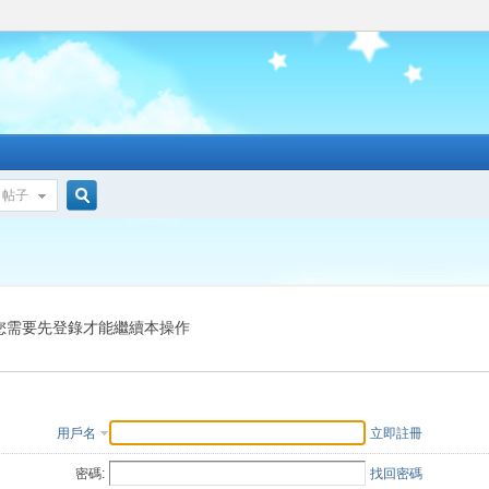
帖子
搜
索
您需要先登錄才能繼續本操作
用戶名
立即註冊
密碼:
找回密碼