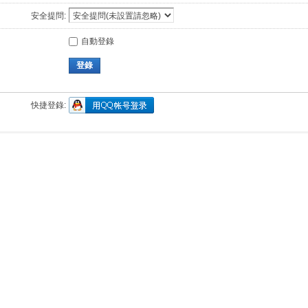
安全提問:
自動登錄
登錄
快捷登錄: