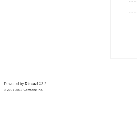
Powered by
Discuz!
X3.2
© 2001-2013
Comsenz Inc.