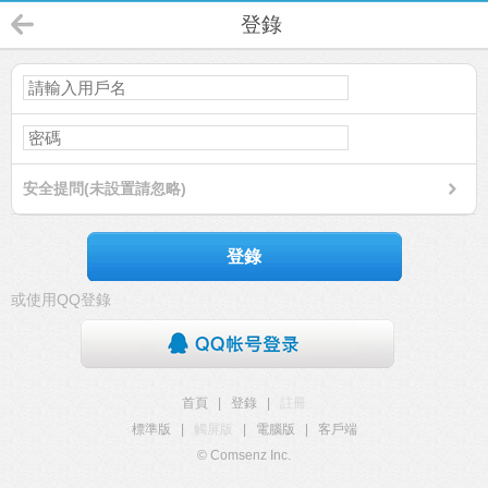
登錄
安全提問(未設置請忽略)
登錄
或使用QQ登錄
首頁
|
登錄
|
註冊
標準版
|
觸屏版
|
電腦版
|
客戶端
© Comsenz Inc.