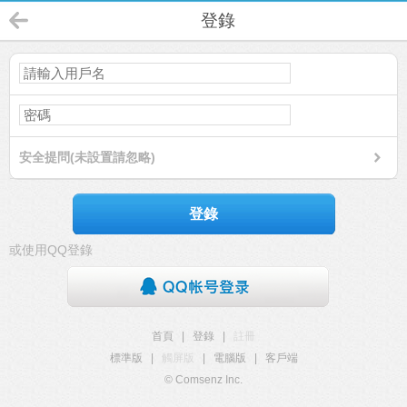
登錄
安全提問(未設置請忽略)
登錄
或使用QQ登錄
首頁
|
登錄
|
註冊
標準版
|
觸屏版
|
電腦版
|
客戶端
© Comsenz Inc.