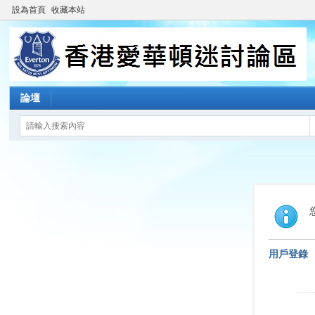
設為首頁
收藏本站
論壇
用戶登錄