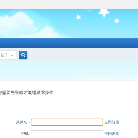
帖子
搜
索
您需要先登錄才能繼續本操作
用戶名
立即註冊
密碼:
找回密碼