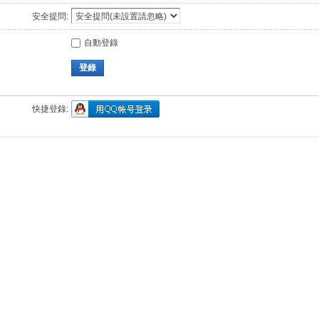
安全提問:
自動登錄
登錄
快捷登錄: