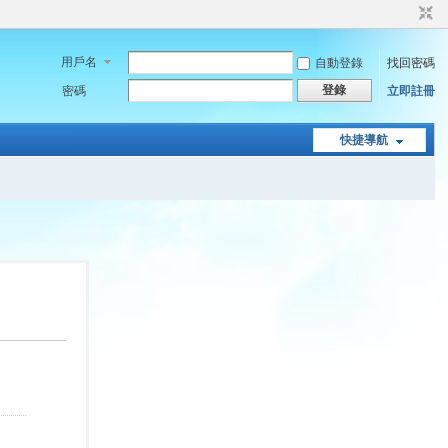
用戶名
自動登錄
找回密碼
登錄
密碼
立即註冊
快捷導航