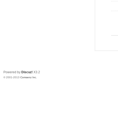
Powered by
Discuz!
X3.2
© 2001-2013
Comsenz Inc.