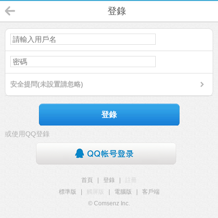
登錄
安全提問(未設置請忽略)
登錄
或使用QQ登錄
首頁
|
登錄
|
註冊
標準版
|
觸屏版
|
電腦版
|
客戶端
© Comsenz Inc.