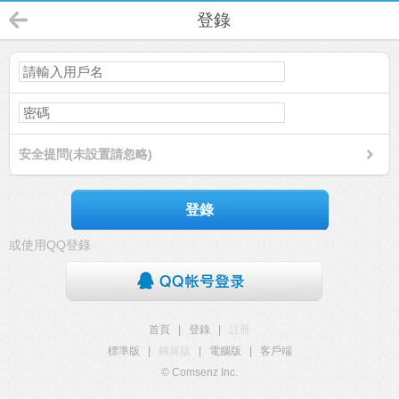
登錄
安全提問(未設置請忽略)
登錄
或使用QQ登錄
首頁
|
登錄
|
註冊
標準版
|
觸屏版
|
電腦版
|
客戶端
© Comsenz Inc.