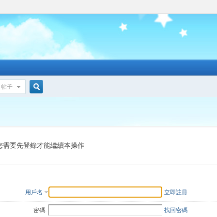
帖子
搜
索
您需要先登錄才能繼續本操作
用戶名
立即註冊
密碼:
找回密碼