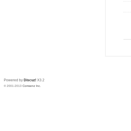
Powered by
Discuz!
X3.2
© 2001-2013
Comsenz Inc.