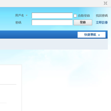
用戶名
自動登錄
找回密碼
登錄
密碼
立即註冊
快捷導航