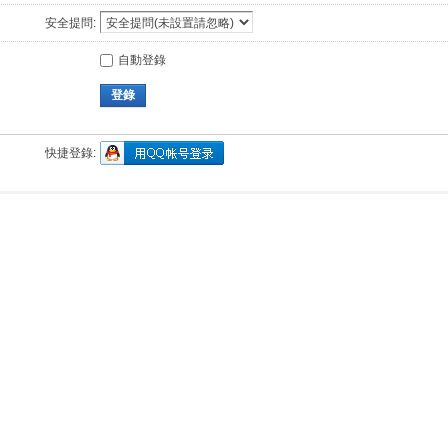
安全提問:
自動登錄
登錄
快捷登錄: