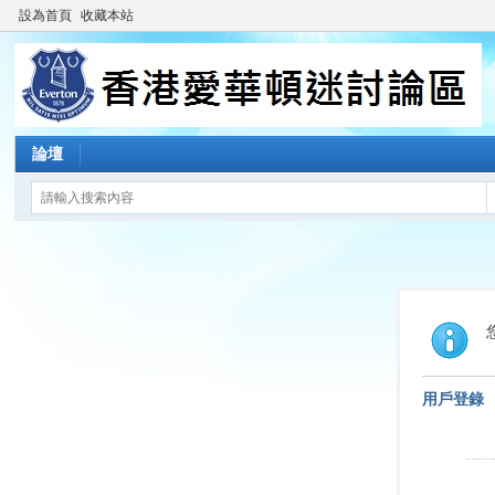
設為首頁
收藏本站
論壇
用戶登錄