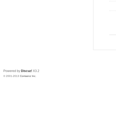
Powered by
Discuz!
X3.2
© 2001-2013
Comsenz Inc.