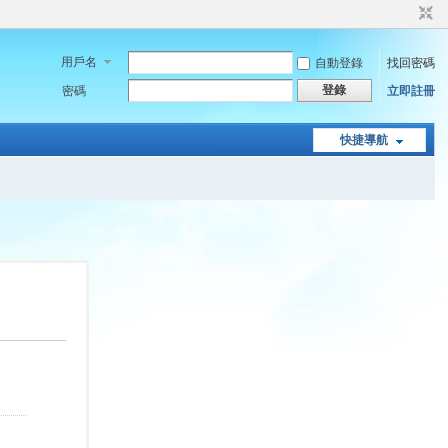
用戶名
自動登錄
找回密碼
登錄
密碼
立即註冊
快捷導航