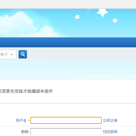
帖子
搜
索
您需要先登錄才能繼續本操作
用戶名
立即註冊
密碼:
找回密碼