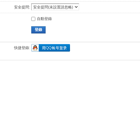
安全提問:
自動登錄
登錄
快捷登錄: