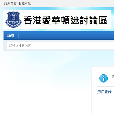
設為首頁
收藏本站
論壇
用戶登錄