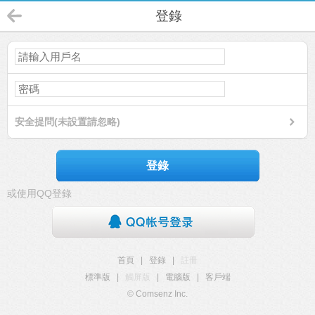
登錄
安全提問(未設置請忽略)
登錄
或使用QQ登錄
首頁
|
登錄
|
註冊
標準版
|
觸屏版
|
電腦版
|
客戶端
© Comsenz Inc.