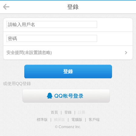
登錄
安全提問(未設置請忽略)
登錄
或使用QQ登錄
首頁
|
登錄
|
註冊
標準版
|
觸屏版
|
電腦版
|
客戶端
© Comsenz Inc.