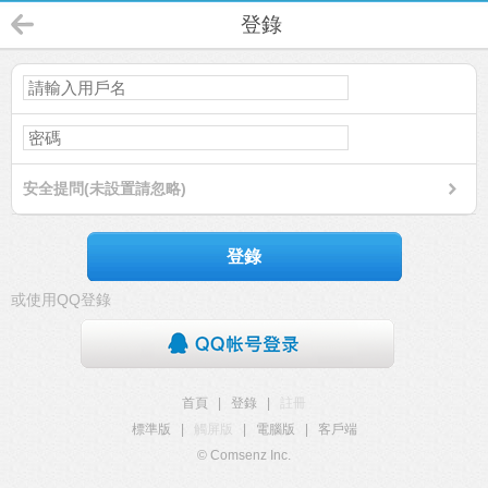
登錄
安全提問(未設置請忽略)
登錄
或使用QQ登錄
首頁
|
登錄
|
註冊
標準版
|
觸屏版
|
電腦版
|
客戶端
© Comsenz Inc.