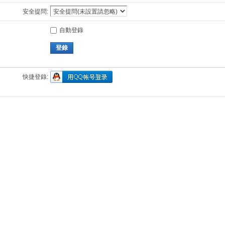
安全提問:
自動登錄
登錄
快捷登錄: