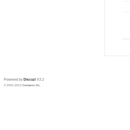
Powered by
Discuz!
X3.2
© 2001-2013
Comsenz Inc.