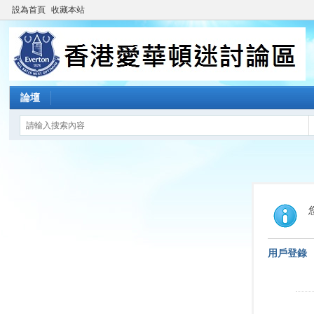
設為首頁
收藏本站
論壇
用戶登錄