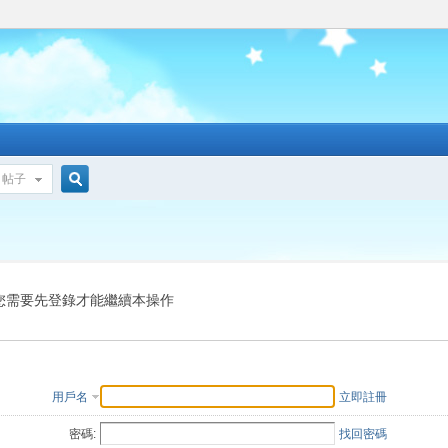
帖子
搜
索
您需要先登錄才能繼續本操作
用戶名
立即註冊
密碼:
找回密碼