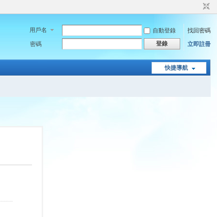
用戶名
自動登錄
找回密碼
登錄
密碼
立即註冊
快捷導航