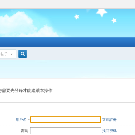
帖子
搜
索
您需要先登錄才能繼續本操作
用戶名
立即註冊
密碼:
找回密碼