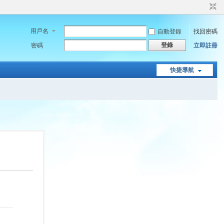
用戶名
自動登錄
找回密碼
登錄
密碼
立即註冊
快捷導航