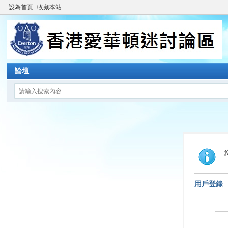
設為首頁
收藏本站
論壇
用戶登錄