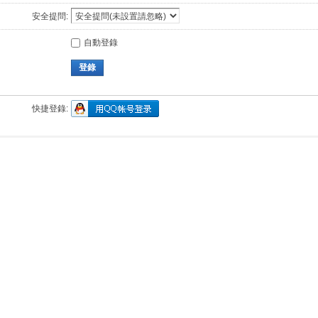
安全提問:
自動登錄
登錄
快捷登錄: