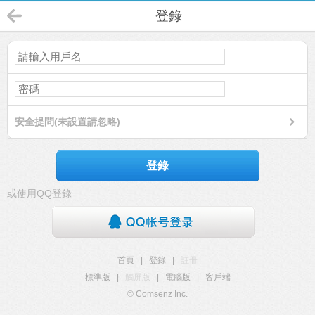
登錄
安全提問(未設置請忽略)
登錄
或使用QQ登錄
首頁
|
登錄
|
註冊
標準版
|
觸屏版
|
電腦版
|
客戶端
© Comsenz Inc.