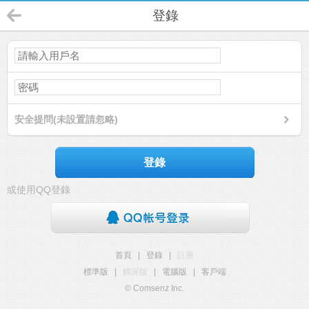
登錄
安全提問(未設置請忽略)
登錄
或使用QQ登錄
首頁
|
登錄
|
註冊
標準版
|
觸屏版
|
電腦版
|
客戶端
© Comsenz Inc.