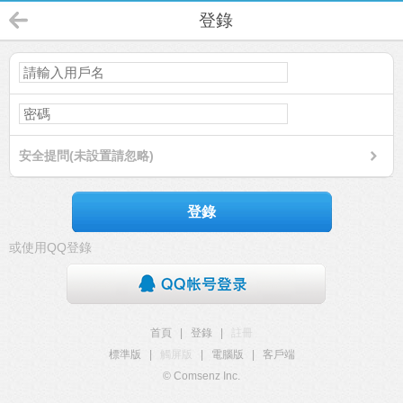
登錄
安全提問(未設置請忽略)
登錄
或使用QQ登錄
首頁
|
登錄
|
註冊
標準版
|
觸屏版
|
電腦版
|
客戶端
© Comsenz Inc.