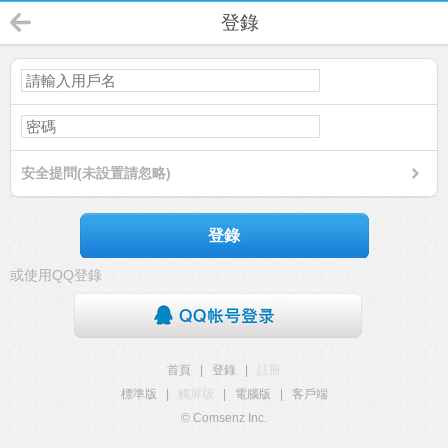
登錄
安全提問(未設置請忽略)
登錄
或使用QQ登錄
首頁
|
登錄
|
註冊
標準版
|
觸屏版
|
電腦版
|
客戶端
© Comsenz Inc.