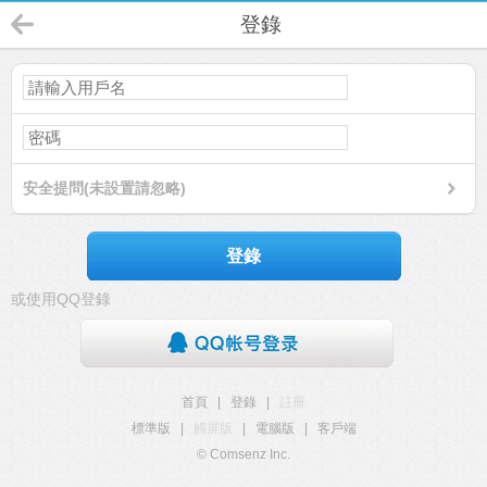
登錄
安全提問(未設置請忽略)
登錄
或使用QQ登錄
首頁
|
登錄
|
註冊
標準版
|
觸屏版
|
電腦版
|
客戶端
© Comsenz Inc.