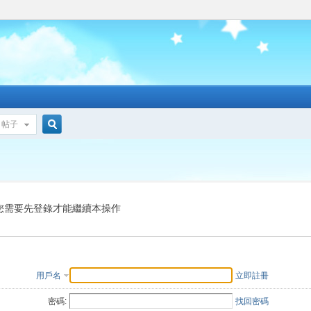
帖子
搜
索
您需要先登錄才能繼續本操作
用戶名
立即註冊
密碼:
找回密碼