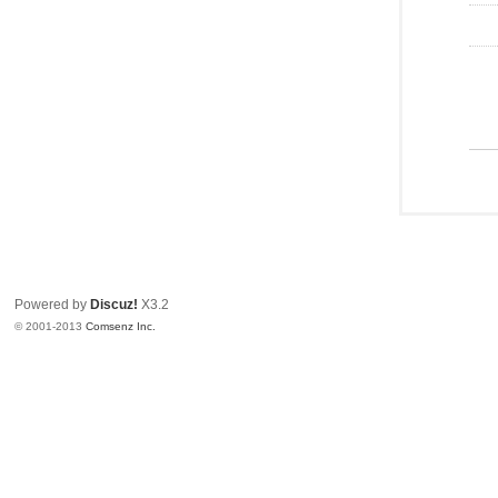
Powered by
Discuz!
X3.2
© 2001-2013
Comsenz Inc.