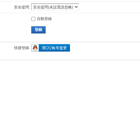
安全提問:
自動登錄
登錄
快捷登錄: