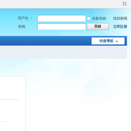
用戶名
自動登錄
找回密碼
登錄
密碼
立即註冊
快捷導航