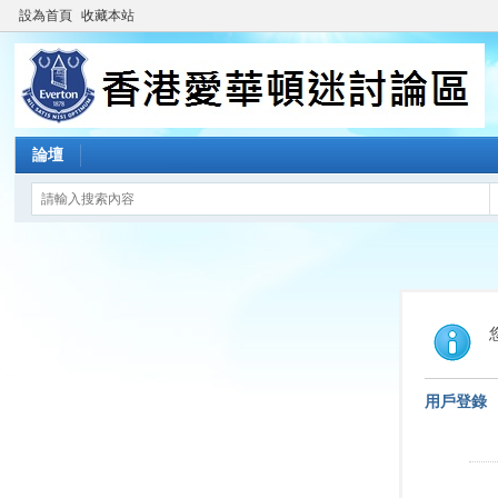
設為首頁
收藏本站
論壇
用戶登錄