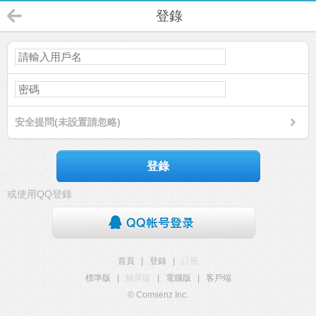
登錄
安全提問(未設置請忽略)
登錄
或使用QQ登錄
首頁
|
登錄
|
註冊
標準版
|
觸屏版
|
電腦版
|
客戶端
© Comsenz Inc.