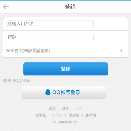
登錄
安全提問(未設置請忽略)
登錄
或使用QQ登錄
首頁
|
登錄
|
註冊
標準版
|
觸屏版
|
電腦版
|
客戶端
© Comsenz Inc.