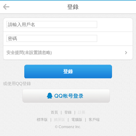
登錄
安全提問(未設置請忽略)
登錄
或使用QQ登錄
首頁
|
登錄
|
註冊
標準版
|
觸屏版
|
電腦版
|
客戶端
© Comsenz Inc.