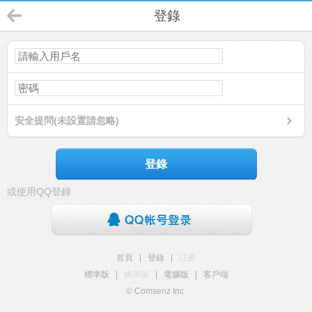
登錄
安全提問(未設置請忽略)
登錄
或使用QQ登錄
首頁
|
登錄
|
註冊
標準版
|
觸屏版
|
電腦版
|
客戶端
© Comsenz Inc.