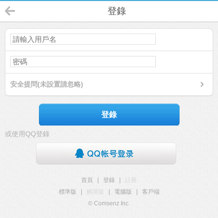
登錄
安全提問(未設置請忽略)
登錄
或使用QQ登錄
首頁
|
登錄
|
註冊
標準版
|
觸屏版
|
電腦版
|
客戶端
© Comsenz Inc.