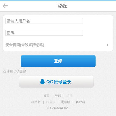
登錄
安全提問(未設置請忽略)
登錄
或使用QQ登錄
首頁
|
登錄
|
註冊
標準版
|
觸屏版
|
電腦版
|
客戶端
© Comsenz Inc.