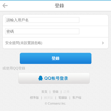
登錄
安全提問(未設置請忽略)
登錄
或使用QQ登錄
首頁
|
登錄
|
註冊
標準版
|
觸屏版
|
電腦版
|
客戶端
© Comsenz Inc.