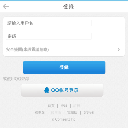
登錄
安全提問(未設置請忽略)
登錄
或使用QQ登錄
首頁
|
登錄
|
註冊
標準版
|
觸屏版
|
電腦版
|
客戶端
© Comsenz Inc.