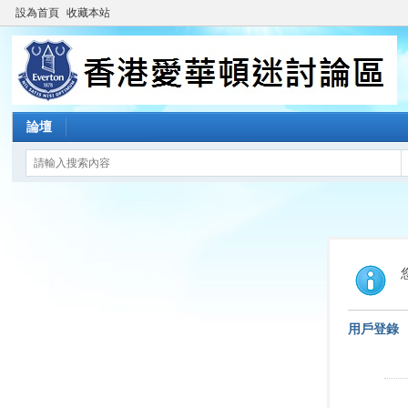
設為首頁
收藏本站
論壇
用戶登錄