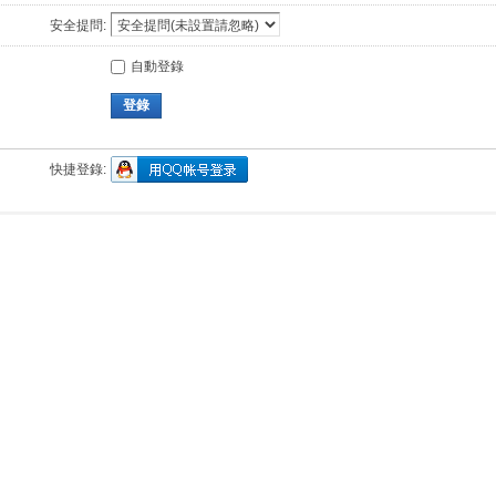
安全提問:
自動登錄
登錄
快捷登錄: