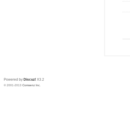
Powered by
Discuz!
X3.2
© 2001-2013
Comsenz Inc.