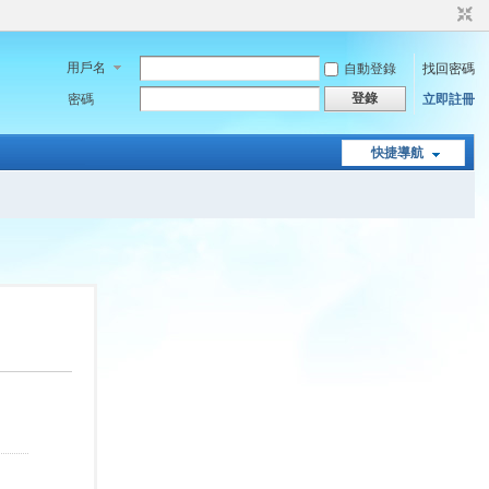
用戶名
自動登錄
找回密碼
登錄
密碼
立即註冊
快捷導航