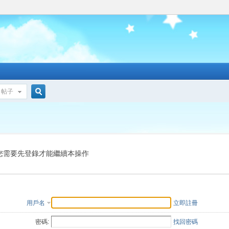
帖子
搜
索
您需要先登錄才能繼續本操作
用戶名
立即註冊
密碼:
找回密碼