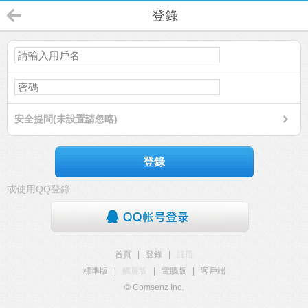
登錄
安全提問(未設置請忽略)
登錄
或使用QQ登錄
首頁
|
登錄
|
註冊
標準版
|
觸屏版
|
電腦版
|
客戶端
© Comsenz Inc.