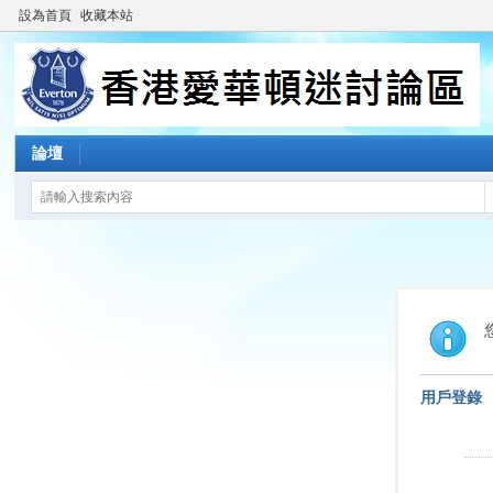
設為首頁
收藏本站
論壇
用戶登錄