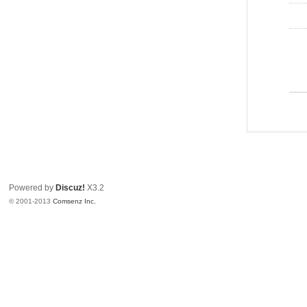
Powered by
Discuz!
X3.2
© 2001-2013
Comsenz Inc.