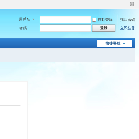
用戶名
自動登錄
找回密碼
登錄
密碼
立即註冊
快捷導航