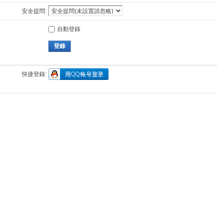
安全提問:
自動登錄
登錄
快捷登錄: