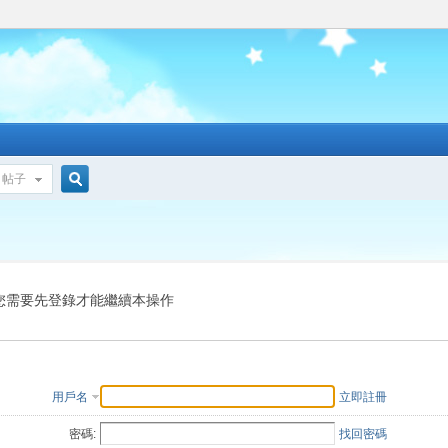
帖子
搜
索
您需要先登錄才能繼續本操作
用戶名
立即註冊
密碼:
找回密碼