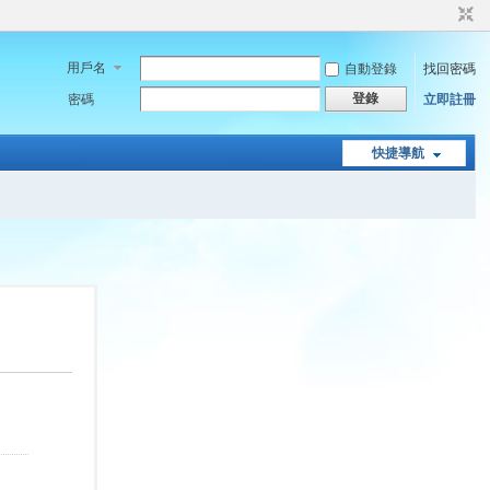
用戶名
自動登錄
找回密碼
登錄
密碼
立即註冊
快捷導航