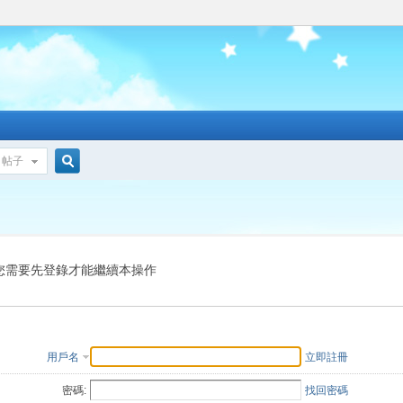
帖子
搜
索
您需要先登錄才能繼續本操作
用戶名
立即註冊
密碼:
找回密碼