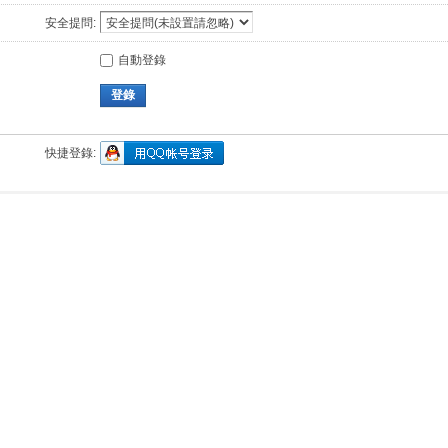
安全提問:
自動登錄
登錄
快捷登錄: