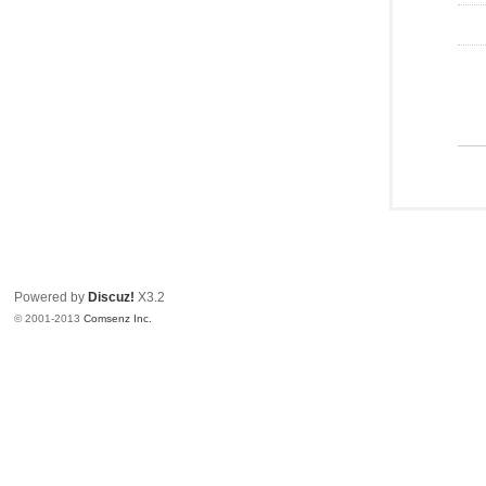
Powered by
Discuz!
X3.2
© 2001-2013
Comsenz Inc.