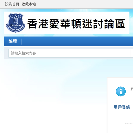
設為首頁
收藏本站
論壇
用戶登錄