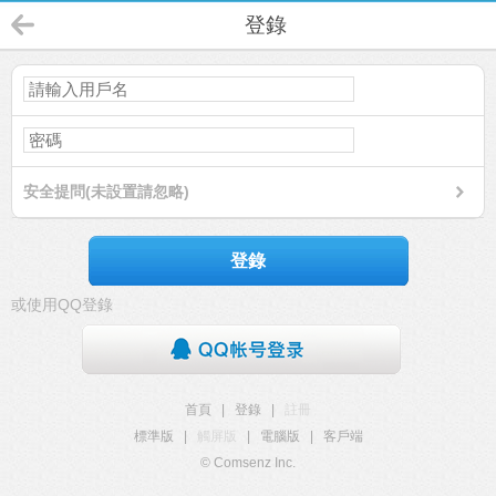
登錄
安全提問(未設置請忽略)
登錄
或使用QQ登錄
首頁
|
登錄
|
註冊
標準版
|
觸屏版
|
電腦版
|
客戶端
© Comsenz Inc.