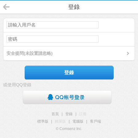
登錄
安全提問(未設置請忽略)
登錄
或使用QQ登錄
首頁
|
登錄
|
註冊
標準版
|
觸屏版
|
電腦版
|
客戶端
© Comsenz Inc.