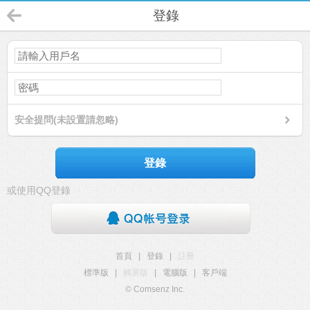
登錄
安全提問(未設置請忽略)
登錄
或使用QQ登錄
首頁
|
登錄
|
註冊
標準版
|
觸屏版
|
電腦版
|
客戶端
© Comsenz Inc.