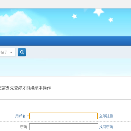
帖子
搜
索
您需要先登錄才能繼續本操作
用戶名
立即註冊
密碼:
找回密碼