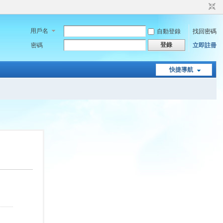
用戶名
自動登錄
找回密碼
登錄
密碼
立即註冊
快捷導航