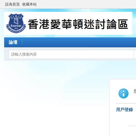
設為首頁
收藏本站
論壇
用戶登錄