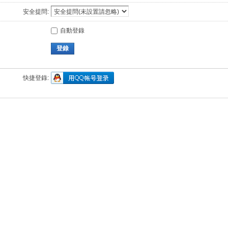
安全提問:
自動登錄
登錄
快捷登錄: