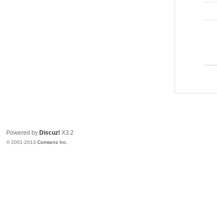
Powered by
Discuz!
X3.2
© 2001-2013
Comsenz Inc.