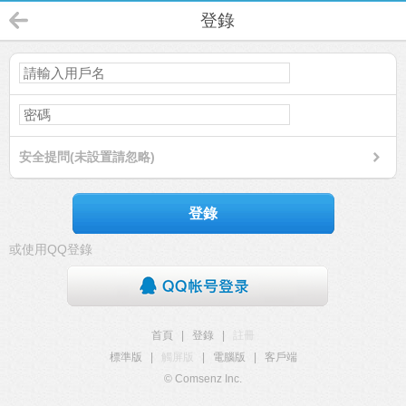
登錄
安全提問(未設置請忽略)
登錄
或使用QQ登錄
首頁
|
登錄
|
註冊
標準版
|
觸屏版
|
電腦版
|
客戶端
© Comsenz Inc.