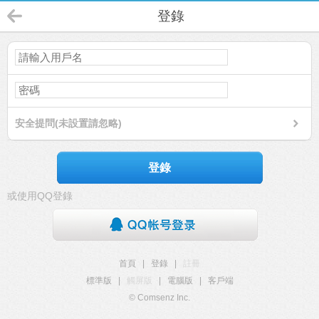
登錄
安全提問(未設置請忽略)
登錄
或使用QQ登錄
首頁
|
登錄
|
註冊
標準版
|
觸屏版
|
電腦版
|
客戶端
© Comsenz Inc.