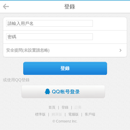
登錄
安全提問(未設置請忽略)
登錄
或使用QQ登錄
首頁
|
登錄
|
註冊
標準版
|
觸屏版
|
電腦版
|
客戶端
© Comsenz Inc.