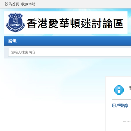
設為首頁
收藏本站
論壇
用戶登錄