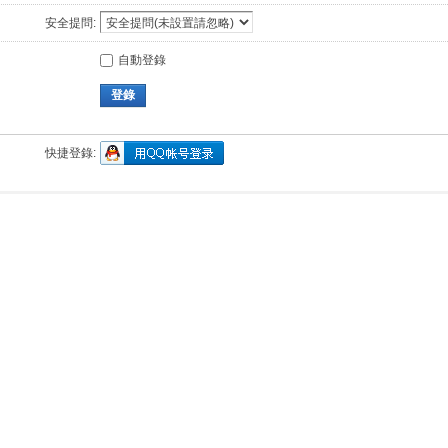
安全提問:
自動登錄
登錄
快捷登錄: