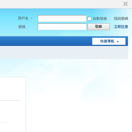
用戶名
自動登錄
找回密碼
登錄
密碼
立即註冊
快捷導航