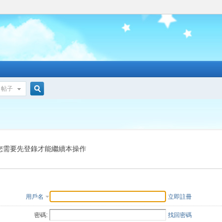
帖子
搜
索
您需要先登錄才能繼續本操作
用戶名
立即註冊
密碼:
找回密碼