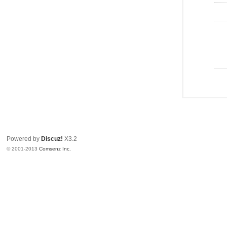
Powered by
Discuz!
X3.2
© 2001-2013
Comsenz Inc.