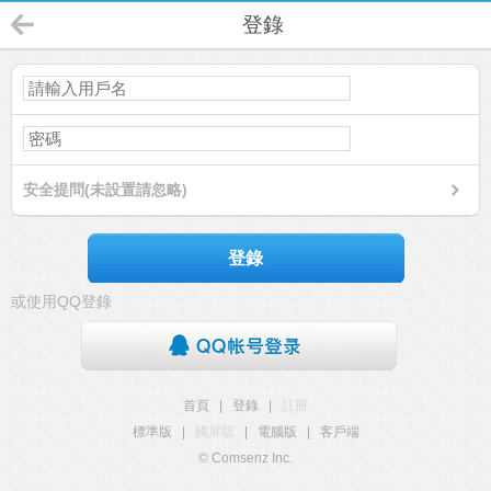
登錄
安全提問(未設置請忽略)
登錄
或使用QQ登錄
首頁
|
登錄
|
註冊
標準版
|
觸屏版
|
電腦版
|
客戶端
© Comsenz Inc.