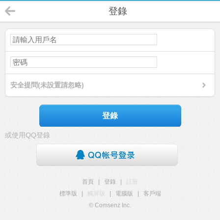
登錄
安全提問(未設置請忽略)
登錄
或使用QQ登錄
首頁
|
登錄
|
註冊
標準版
|
觸屏版
|
電腦版
|
客戶端
© Comsenz Inc.