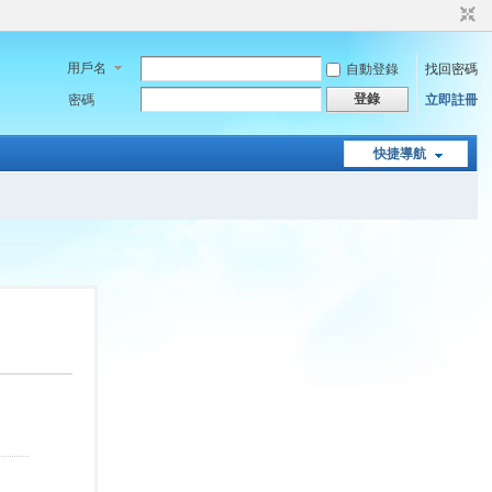
用戶名
自動登錄
找回密碼
登錄
密碼
立即註冊
快捷導航