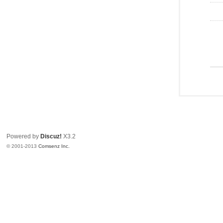
Powered by
Discuz!
X3.2
© 2001-2013
Comsenz Inc.