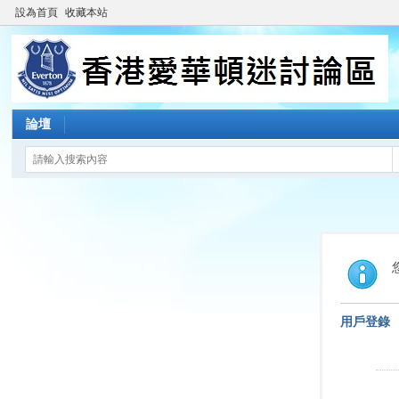
設為首頁
收藏本站
論壇
用戶登錄