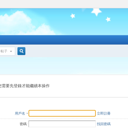
帖子
搜
索
您需要先登錄才能繼續本操作
用戶名
立即註冊
密碼:
找回密碼