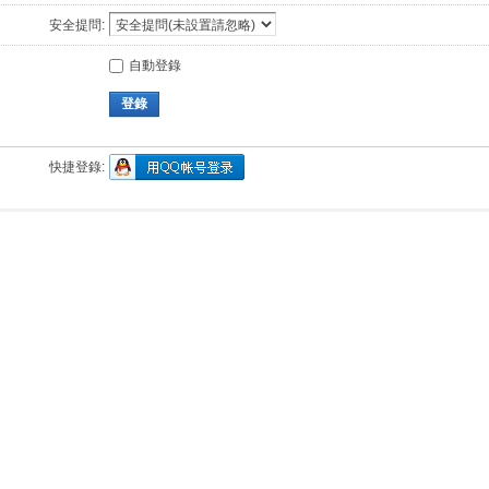
安全提問:
自動登錄
登錄
快捷登錄: