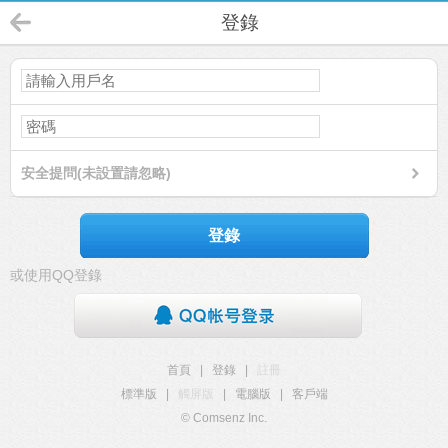
登錄
安全提問(未設置請忽略)
登錄
或使用QQ登錄
首頁
|
登錄
|
註冊
標準版
|
觸屏版
|
電腦版
|
客戶端
© Comsenz Inc.