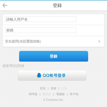
登錄
安全提問(未設置請忽略)
登錄
或使用QQ登錄
首頁
|
登錄
|
註冊
標準版
|
觸屏版
|
電腦版
|
客戶端
© Comsenz Inc.