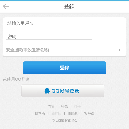
登錄
安全提問(未設置請忽略)
登錄
或使用QQ登錄
首頁
|
登錄
|
註冊
標準版
|
觸屏版
|
電腦版
|
客戶端
© Comsenz Inc.